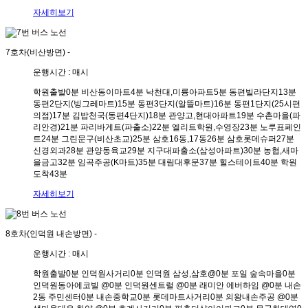
자세히보기
7호차(비산방면)
-
운행시간 : 매시
학원출발
0분
비산동이마트
4분
낙천대,미륭아파트
5분
동편빌라단지
13분
동편2단지(빙그레마트)
15분
동편3단지(알뜰마트)
16분
동편1단지(25시편
의점)
17분
김밥천국(동편4단지)
18분
관양고,현대아파트
19분
수촌마을(파
리안경)
21분
파리바게트(파출소)
22분
엘리트학원,수영장
23분
노루표페인
트
24분
그린문구(비산초교)
25분
삼호16동,17동
26분
삼호롯데슈퍼
27분
신경외과
28분
관양동육교
29분
지구대파출소(삼성아파트)
30분
농협,새마
을금고
32분
임곡주공(K마트)
35분
대림대후문
37분
힐스테이트
40분
학원
도착
43분
자세히보기
8호차(인덕원 내손방면)
-
운행시간 : 매시
학원출발
0분
인덕원사거리
0분
인덕원 삼성,삼호@
0분
포일 숲속마을
0분
인덕원동아에코빌 @
0분
인덕원센트럴 @
0분
래미안 에버하임 @
0분
내손
2동 주민센터
0분
내손중학교
0분
롯데마트사거리
0분
의왕내손주공 @
0분