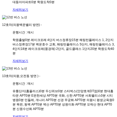
대동아아파트
0분
학원도착
0분
자세히보기
12호차(의왕백운밸리 방면)
-
운행시간 : 매시
학원출발
0분
레이크포레 4단지 버스정류장
15분
해링턴플레이스 1, 2단지
버스정류장
17분
백운호수 교회, 해링턴플레이스 5단지, 해링턴플레이스 3,
4단지
18분
레이크포레(풍경채) 2단지, 골드클래스 1단지
20분
학원도착
40
분
자세히보기
13호차(의왕,오전동 방면 )
-
운행시간 : 매시
유통단지(홈플러스)
0분
두산위브
0분
스타벅스(안양호계DT점)
0분
현대홈
타운 APT
0분
E편한세상 APT
0분
국화, 신한 APT
0분
서희팰리스
0분
시티
병원
0분
민들레, 개나리 APT
0분
선경 무궁화 APT
0분
의왕시 평생교육원
0
분
목련, 동백 APT
0분
벽산 APT
0분
성원이화 APT
0분
모락산 현대 APT
0
분
신원수선화 APT
0분
자세히보기