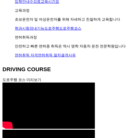
입학안내
수강료
교육시간표
교육과정
초보운전자 및 여성운전자를 위해 자세하고 친절하게 교육합니다
학과시험
장내기능
도로주행
도로주행코스
면허취득과정
안전하고 빠른 면허증 취득은 역시 명학 자동차 운전 전문학원입니다
면허취득 자격
면허취득 절차
결격사유
DRIVING COURSE
도로주행 코스 미리보기