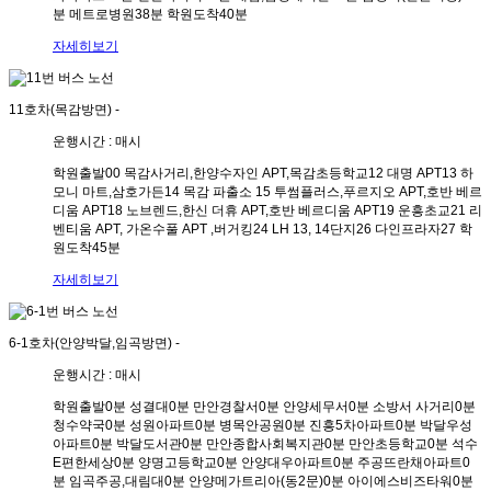
분
메트로병원
38분
학원도착
40분
자세히보기
11호차(목감방면)
-
운행시간 : 매시
학원출발
00
목감사거리,한양수자인 APT,목감초등학교
12
대명 APT
13
하
모니 마트,삼호가든
14
목감 파출소
15
투썸플러스,푸르지오 APT,호반 베르
디움 APT
18
노브렌드,한신 더휴 APT,호반 베르디움 APT
19
운흥초교
21
리
벤티움 APT, 가온수풀 APT ,버거킹
24
LH 13, 14단지
26
다인프라자
27
학
원도착
45분
자세히보기
6-1호차(안양박달,임곡방면)
-
운행시간 : 매시
학원출발
0분
성결대
0분
만안경찰서
0분
안양세무서
0분
소방서 사거리
0분
청수약국
0분
성원아파트
0분
병목안공원
0분
진흥5차아파트
0분
박달우성
아파트
0분
박달도서관
0분
만안종합사회복지관
0분
만안초등학교
0분
석수
E편한세상
0분
양명고등학교
0분
안양대우아파트
0분
주공뜨란채아파트
0
분
임곡주공,대림대
0분
안양메가트리아(동2문)
0분
아이에스비즈타워
0분