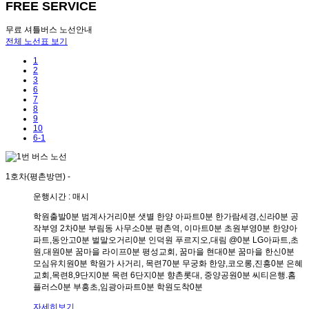
FREE SERVICE
무료 셔틀버스 노선안내
전체 노선표 보기
1
2
3
6
7
8
9
10
6-1
1호차(평촌방면)
-
운행시간 : 매시
학원출발
0분
범계사거리
0분
샛별 한양 아파트
0분
한가람세경,신라
0분
공
작부영 2차
0분
부림동 사무소
0분
평촌역, 이마트
0분
초원부영
0분
한양아
파트,동안고
0분
벌말오거리
0분
인덕원 푸르지오,대림 @
0분
LG아파트,초
원,대원
0분
꿈마을 라이프
0분
평성교회, 꿈마을 현대
0분
꿈마을 한신
0분
모심유치원
0분
학원가 사거리, 목련7
0분
무궁화 한양,코오롱,진흥
0분
은혜
교회,목련8,9단지
0분
목련 6단지
0분
향촌롯대, 중양공원
0분
씨티은행.홈
플러스
0분
부흥초,임광아파트
0분
학원도착
0분
자세히보기