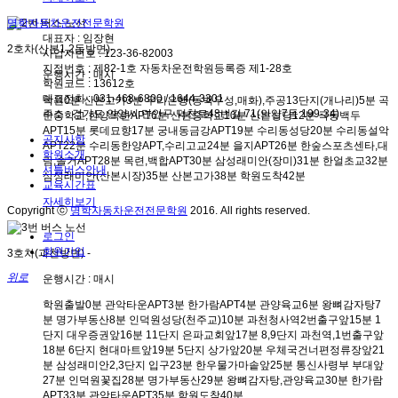
명학자동차운전전문학원
대표자 : 임장현
2호차(산본1,2동방면)
-
사업자번호 : 123-36-82003
지정번호 : 제82-1호 자동차운전학원등록증 제1-28호
운행시간 : 매시
학원코드 : 13612호
대표전화 : 031-468-6800 / 1644-3301
학원
0분
산본고가
3분
우리은행(동백우성,매화),주공13단지(개나리)
5분
곡
주소 : 경기도 안양시 만안구 덕천로48번길 71(안양7동 199-34)
란중학교,한양목련APT
6분
산본중학교
10분
산본성당
12분
극동백두
APT
15분
롯데묘향
17분
궁내동금강APT
19분
수리동성당
20분
수리동설악
공지사항
APT
22분
수리동한양APT,수리고교
24분
을지APT
26분
한숲스포츠센타,대
학원소개
림,솔거APT
28분
목련,백합APT
30분
삼성래미안(장미)
31분
한얼초교
32분
셔틀버스안내
삼성래미안(산본시장)
35분
산본고가
38분
학원도착
42분
교육시간표
자세히보기
Copyright ⓒ
명학자동차운전전문학원
2016. All rights reserved.
로그인
회원가입
3호차(과천방면)
-
위로
운행시간 : 매시
학원출발
0분
관악타운APT
3분
한가람APT
4분
관양육교
6분
왕뼈감자탕
7
분
명가부동산
8분
인덕원성당(천주교)
10분
과천청사역2번출구앞
15분
1
단지 대우증권앞
16분
11단지 은파교회앞
17분
8,9단지 과천역,1번출구앞
18분
6단지 현대마트앞
19분
5단지 상가앞
20분
우체국건너편정류장앞
21
분
삼성래미안2,3단지 입구
23분
한우물가마솥앞
25분
통신사령부 부대앞
27분
인덕원꽃집
28분
명가부동산
29분
왕뼈감자탕,관양육교
30분
한가람
APT
33분
관악타운APT
35분
학원도착
40분