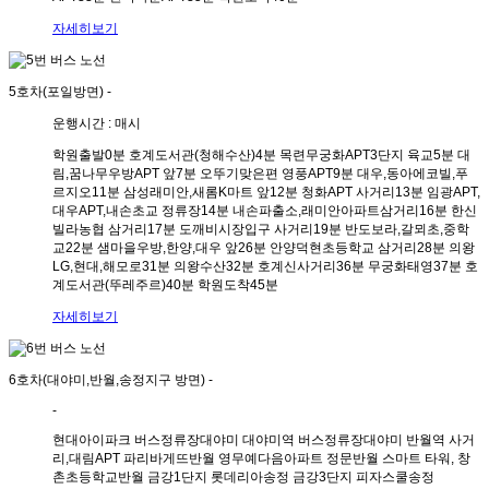
자세히보기
5호차(포일방면)
-
운행시간 : 매시
학원출발
0분
호계도서관(청해수산)
4분
목련무궁화APT3단지 육교
5분
대
림,꿈나무우방APT 앞
7분
오뚜기맞은편 영풍APT
9분
대우,동아에코빌,푸
르지오
11분
삼성래미안,새롬K마트 앞
12분
청화APT 사거리
13분
임광APT,
대우APT,내손초교 정류장
14분
내손파출소,래미안아파트삼거리
16분
한신
빌라농협 삼거리
17분
도깨비시장입구 사거리
19분
반도보라,갈뫼초,중학
교
22분
샘마을우방,한양,대우 앞
26분
안양덕현초등학교 삼거리
28분
의왕
LG,현대,해모로
31분
의왕수산
32분
호계신사거리
36분
무궁화태영
37분
호
계도서관(뚜레주르)
40분
학원도착
45분
자세히보기
6호차(대야미,반월,송정지구 방면)
-
-
현대아이파크 버스정류장
대야미
대야미역 버스정류장
대야미
반월역 사거
리,대림APT 파리바게뜨
반월
영무예다음아파트 정문
반월
스마트 타워, 창
촌초등학교
반월
금강1단지 롯데리아
송정
금강3단지 피자스쿨
송정