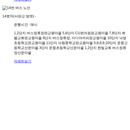
14호차(서판교 방면)
-
운행시간 : 매시
1,2단지 버스정류장
판교원마을
5,6단지 CU편의점
판교원마을
7,8단지 예
봄교회
판교원마을
9단지 버스정류장, 이디야커피
판교원마을
10단지 낙생
초등학교
판교원마을
11단지 낙원중학교
판교원마을
5,6,8,9,10단지 운중고
등학교
산운마을
3단지 운중초등학교
산운마을
1,2단지 한빛교회 버스정류
장
산운마을
자세히보기