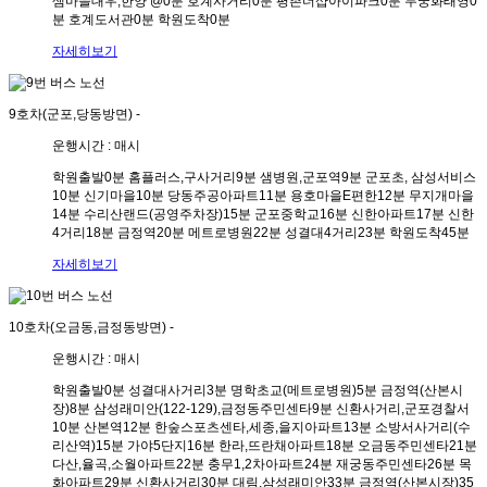
샘마을대우,한양 @
0분
호계사거리
0분
평촌더샵아이파크
0분
무궁화태영
0
분
호계도서관
0분
학원도착
0분
자세히보기
9호차(군포,당동방면)
-
운행시간 : 매시
학원출발
0분
홈플러스,구사거리
9분
샘병원,군포역
9분
군포초, 삼성서비스
10분
신기마을
10분
당동주공아파트
11분
용호마을E편한
12분
무지개마을
14분
수리산랜드(공영주차장)
15분
군포중학교
16분
신한아파트
17분
신한
4거리
18분
금정역
20분
메트로병원
22분
성결대4거리
23분
학원도착
45분
자세히보기
10호차(오금동,금정동방면)
-
운행시간 : 매시
학원출발
0분
성결대사거리
3분
명학초교(메트로병원)
5분
금정역(산본시
장)
8분
삼성래미안(122-129),금정동주민센타
9분
신환사거리,군포경찰서
10분
산본역
12분
한숲스포츠센타,세종,을지아파트
13분
소방서사거리(수
리산역)
15분
가야5단지
16분
한라,뜨란채아파트
18분
오금동주민센타
21분
다산,율곡,소월아파트
22분
충무1,2차아파트
24분
재궁동주민센타
26분
목
화아파트
29분
신환사거리
30분
대림,삼성래미안
33분
금정역(산본시장)
35