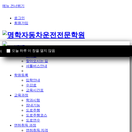
메뉴 건너뛰기
로그인
회원가입
HOME
오늘 하루 이 창을 열지 않음
학원안내
하루 이 창을 열지 않음
[닫기]
인사말
찾아오시는 길
셔틀버스안내
학원등록
입학안내
수강료
교육시간표
교육과정
학과시험
장내기능
도로주행
도로주행코스
도로연수
면허취득 과정
면허취득 자격